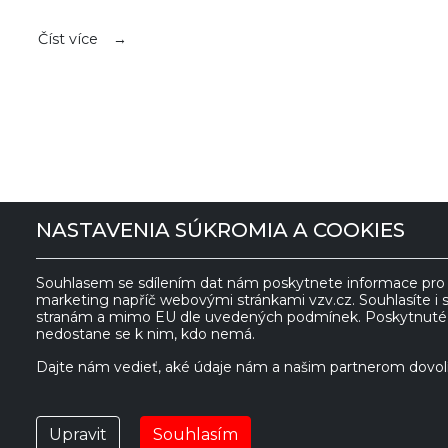
Číst více
NASTAVENIA SÚKROMIA A COOKIES
VZV GROUP s.r.o.
Souhlasem se sdílením dat nám poskytnete informace pro z
marketing napříč webovými stránkami vzv.cz. Souhlasíte i 
stranám a mimo EU dle uvedených podmínek. Poskytnuté i
561 61 Červená
IČ:
27469662
nedostane se k nim, kdo nemá.
Voda 535
DIČ:
Dajte nám vedieť, aké údaje nám a našim partnerom dovolí
Česká republika
CZ27469662
POUŽIT
vzv@vzv.cz
Upravit
Souhlasím