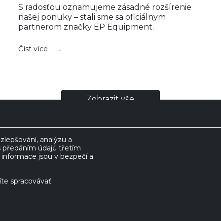
S radosťou oznamujeme zásadné rozšírenie
našej ponuky – stali sme sa oficiálnym
partnerom značky EP Equipment.
Číst více
zobrazit vše
lepšování, analýzu a
s předáním údajů třetím
nformace jsou v bezpečí a
te spracovávať.
É VOZÍKY
NOVÉ VOZÍKY
PRENÁJOM