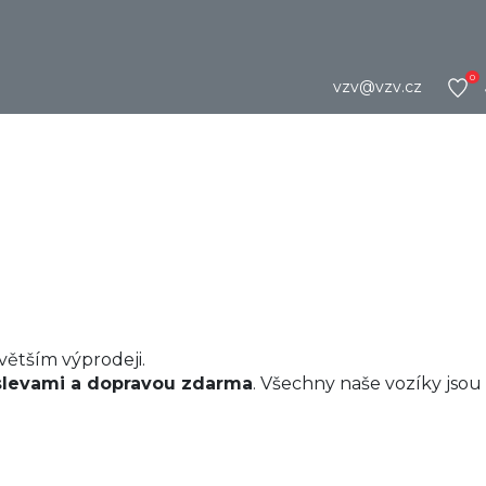
0
vzv@vzv.cz
ětším výprodeji.
 slevami a dopravou zdarma
. Všechny naše vozíky jsou