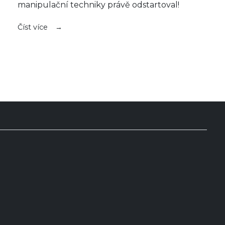
manipulační techniky právě odstartoval!
Číst více
PRÍSLUŠENSTVO
SLUŽBY
O
NÁS
KONTAKT