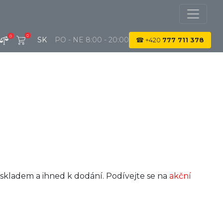
0
0
SK
PO - NE 8:00 - 20:00
☎
+420
777 711 378
 skladem a ihned k dodání. Podívejte se na
akční