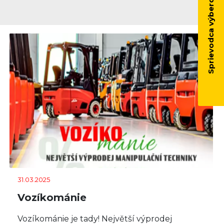
Sprievodca výberom vozíka
31.03.2025
Vozíkománie
Vozíkománie je tady! Největší výprodej