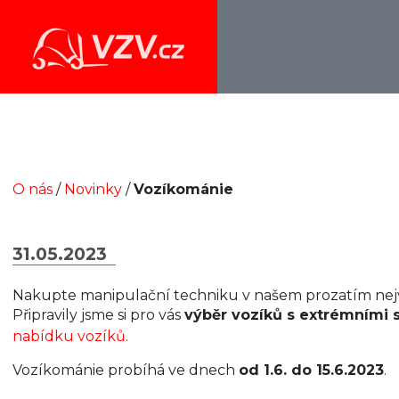
O nás
/
Novinky
/
Vozíkománie
31.05.2023
Nakupte manipulační techniku v našem prozatím nejv
Připravily jsme si pro vás
výběr vozíků s extrémními
nabídku vozíků
.
Vozíkománie probíhá ve dnech
od 1.6. do 15.6.2023
.