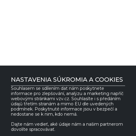
NASTAVENIA SÚKROMIA A COOKIES
Souhlasem se sdílením dat nám poskytnete
informace pro zlepšování, analýzu a marketing napříč
VZV GROUP s.r.o.
webovými stránkami vzv.cz. Souhlasíte i s předáním
údajů třetím stranám a mimo EU dle uvedených
podmínek. Poskytnuté informace jsou v bezpečí a
nedostane se k nim, kdo nemá.
561 61 Červená Voda 535
IČ:
27469662
Česká republika
DIČ:
CZ27469662
Dajte nám vedieť, aké údaje nám a našim partnerom
dovolíte spracovávať.