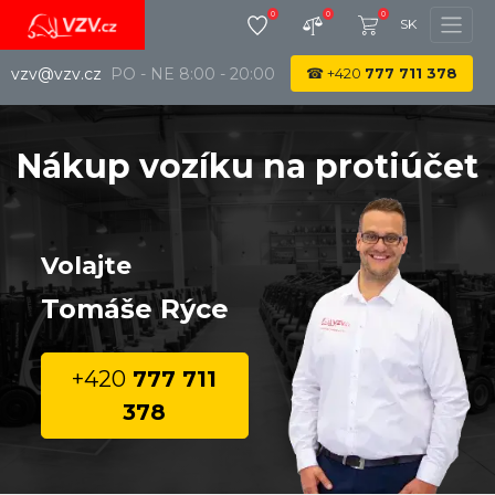
0
0
0
SK
vzv@vzv.cz
PO - NE 8:00 - 20:00
☎
+420
777 711 378
Nákup vozíku na protiúčet
Volajte
Tomáše Rýce
+420
777 711
378