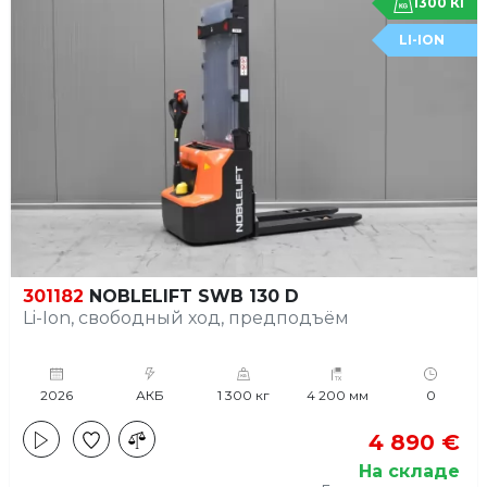
1300 КГ
LI-ION
301182
NOBLELIFT SWB 130 D
Li-Ion, свободный ход, предподъём
2026
АКБ
1 300 кг
4 200 мм
0
4 890 €
На складе