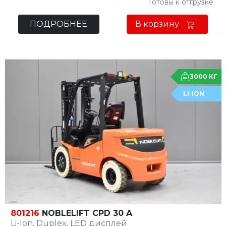
Готовы к отгрузке
ПОДРОБНЕЕ
В корзину
3000 КГ
LI-ION
801216
NOBLELIFT CPD 30 A
Li-Ion, Duplex, LED дисплей