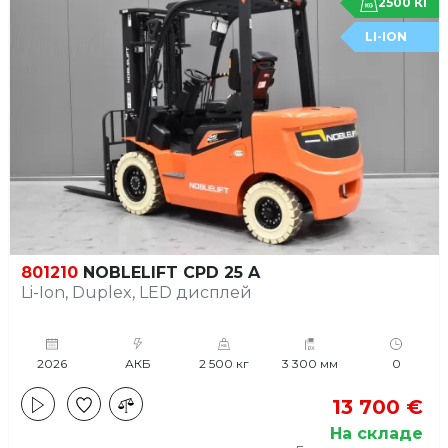
2500 КГ
LI-ION
801210
NOBLELIFT CPD 25 A
Li-Ion, Duplex, LED дисплей
2026
АКБ
2 500 кг
3 300 мм
0
13 700 €
На складе