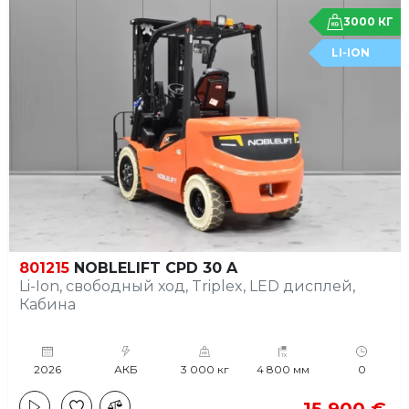
3000 КГ
LI-ION
801215
NOBLELIFT CPD 30 A
Li-Ion, свободный ход, Triplex, LED дисплей,
Кабина
2026
АКБ
3 000 кг
4 800 мм
0
15 900 €