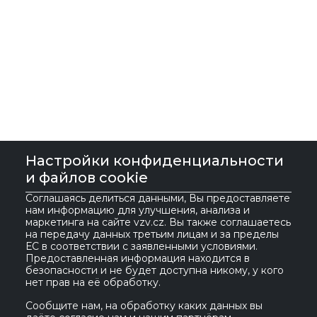
Настройки конфиденциальности
и файлов cookie
Соглашаясь делиться данными, Вы предоставляете
нам информацию для улучшения, анализа и
маркетинга на сайте vzv.cz. Вы также соглашаетесь
на передачу данных третьим лицам и за пределы
VZV GROUP s.r.o.
ЕС в соответствии с заявленными условиями.
Предоставленная информация находится в
безопасности и не будет доступна никому, у кого
нет прав на её обработку.
561 61 Červená Voda 535
IČ:
27469662
Česká republika
DIČ:
CZ27469662
Сообщите нам, на обработку каких данных вы