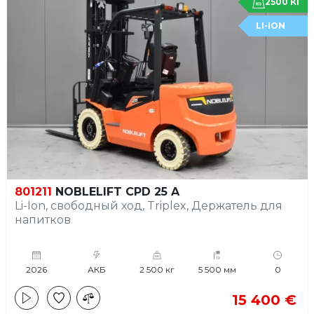
2500 КГ
LI-ION
801211
NOBLELIFT CPD 25 A
Li-Ion, свободный ход, Triplex, Держатель для
напитков
2026
АКБ
2 500 кг
5 500 мм
0
15 400 €