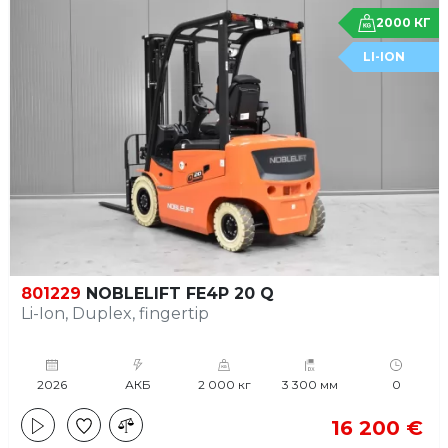
2000 КГ
LI-ION
801229
NOBLELIFT FE4P 20 Q
Li-Ion, Duplex, fingertip
2026
АКБ
2 000 кг
3 300 мм
0
16 200 €