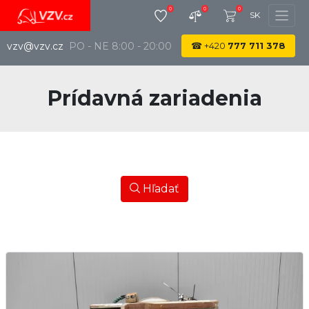
0
0
0
SK
vzv@vzv.cz
PO - NE 8:00 - 20:00
☎
+420
777 711 378
Prídavná zariadenia
Hľadať