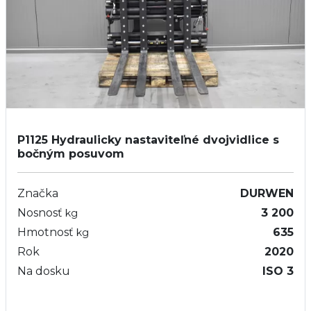
P1125
Hydraulicky nastaviteľné dvojvidlice s
bočným posuvom
Značka
DURWEN
Nosnosť
3 200
kg
Hmotnosť
635
kg
Rok
2020
Na dosku
ISO 3