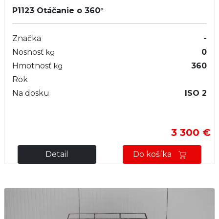
P1123
Otáčanie o 360°
Značka
-
Nosnosť
0
kg
Hmotnosť
360
kg
Rok
Na dosku
ISO 2
3 300 €
Detail
Do košíka