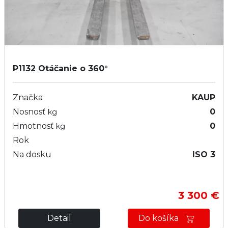
P1132
Otáčanie o 360°
Značka
KAUP
Nosnosť
0
kg
Hmotnosť
0
kg
Rok
Na dosku
ISO 3
3 300 €
Detail
Do košíka