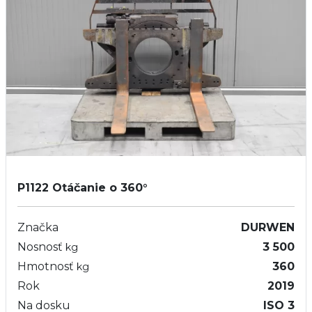
P1122
Otáčanie o 360°
Značka
DURWEN
Nosnosť
3 500
kg
Hmotnosť
360
kg
Rok
2019
Na dosku
ISO 3