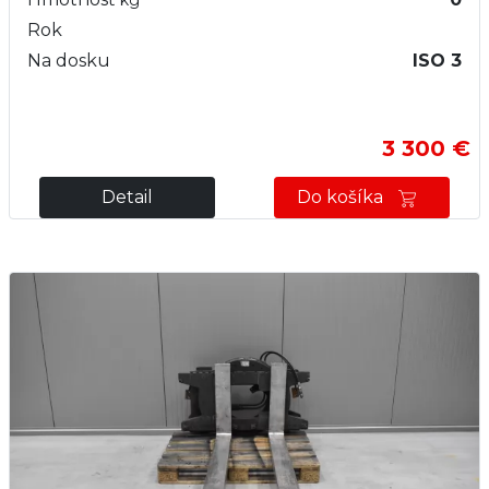
kg
Rok
Na dosku
ISO 3
3 300 €
Detail
Do košíka