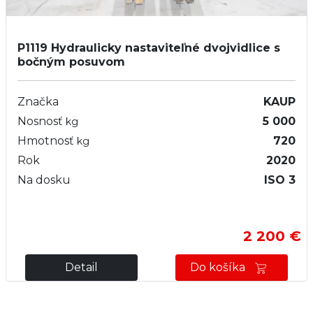
P1119
Hydraulicky nastaviteľné dvojvidlice s
bočným posuvom
Značka
KAUP
Nosnosť
5 000
kg
Hmotnosť
720
kg
Rok
2020
Na dosku
ISO 3
2 200 €
Detail
Do košíka