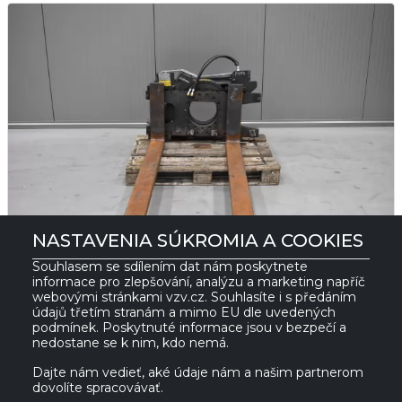
NASTAVENIA SÚKROMIA A COOKIES
Souhlasem se sdílením dat nám poskytnete
informace pro zlepšování, analýzu a marketing napříč
webovými stránkami vzv.cz. Souhlasíte i s předáním
P1117
Otáčanie o 360°
údajů třetím stranám a mimo EU dle uvedených
podmínek. Poskytnuté informace jsou v bezpečí a
nedostane se k nim, kdo nemá.
Značka
STABAU
Dajte nám vedieť, aké údaje nám a našim partnerom
Nosnosť
2 500
kg
dovolíte spracovávať.