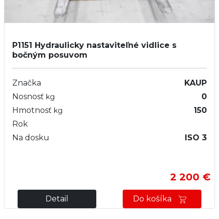
P1151
Hydraulicky nastaviteľné vidlice s
bočným posuvom
Značka
KAUP
Nosnosť
0
kg
Hmotnosť
150
kg
Rok
Na dosku
ISO 3
2 200 €
Detail
Do košíka