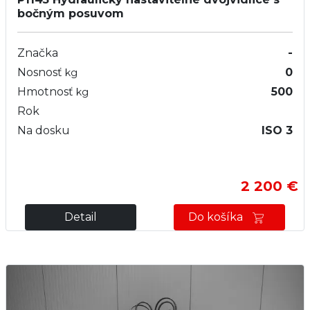
bočným posuvom
Značka
-
Nosnosť
0
kg
Hmotnosť
500
kg
Rok
Na dosku
ISO 3
2 200 €
Detail
Do košíka