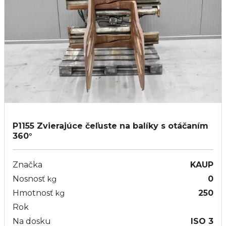
P1155
Zvierajúce čeľuste na balíky s otáčaním
360°
Značka
KAUP
Nosnosť
0
kg
Hmotnosť
250
kg
Rok
Na dosku
ISO 3