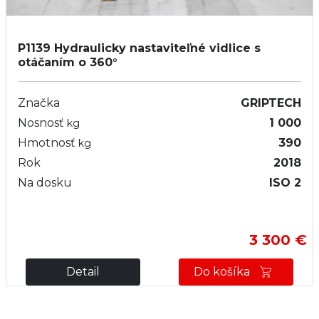
P1139
Hydraulicky nastaviteľné vidlice s
otáčaním o 360°
Značka
GRIPTECH
Nosnosť
1 000
kg
Hmotnosť
390
kg
Rok
2018
Na dosku
ISO 2
3 300 €
Detail
Do košíka