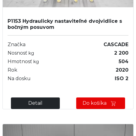
P1153
Hydraulicky nastaviteľné dvojvidlice s
bočným posuvom
Značka
CASCADE
Nosnosť
2 200
kg
Hmotnosť
504
kg
Rok
2020
Na dosku
ISO 2
Detail
Do košíka