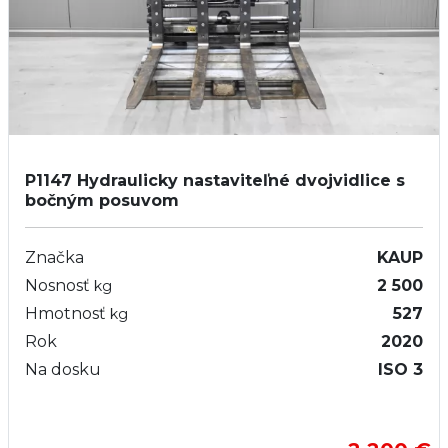
P1147
Hydraulicky nastaviteľné dvojvidlice s
bočným posuvom
Značka
KAUP
Nosnosť
2 500
kg
Hmotnosť
527
kg
Rok
2020
Na dosku
ISO 3