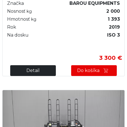
Značka
BAROU EQUIPMENTS
Nosnosť
2 000
kg
Hmotnosť
1 393
kg
Rok
2019
Na dosku
ISO 3
3 300 €
Detail
Do košíka