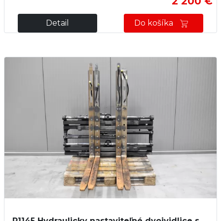
2 200 €
Detail
Do košíka
P1145
Hydraulicky nastaviteľné dvojvidlice s