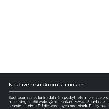
VZV GROUP s.r.o.
Nastavení soukromí a cookies
561 61 Červená
IČ:
27469662
Souhlasem se sdílením dat nám poskytnete informace pro z
marketing napříč webovými stránkami vzv.cz. Souhlasíte i 
Voda 535
DIČ:
stranám a mimo EU dle uvedených podmínek. Poskytnuté i
Česká republika
CZ27469662