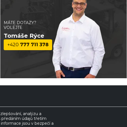
MÁTE DOTAZY?
VOLEJTE
Tomáše Rýce
+420
777 711 378
lepšování, analýzu a
s předáním údajů třetím
nformace jsou v bezpečí a