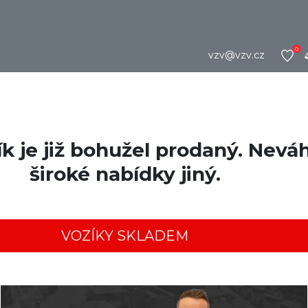
0
vzv@vzv.cz
je již bohužel prodaný. Neváhe
široké nabídky jiný.
VOZÍKY SKLADEM