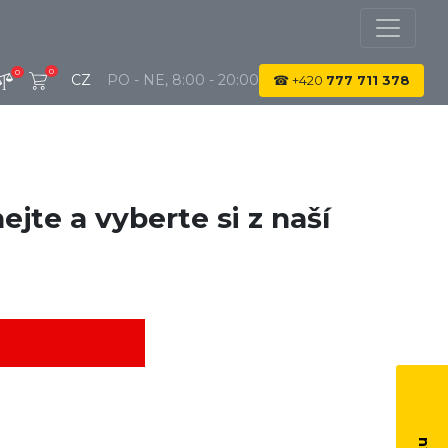
0
0
CZ
PO - NE, 8:00 - 20:00
☎
+420
777 711 378
jte a vyberte si z naší