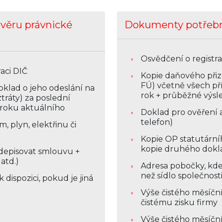
věru právnické
Dokumenty potřebné
Osvědčení o registrac
aci DIČ
Kopie daňového přiz
FÚ) včetně všech pří
klad o jeho odeslání na
rok + průběžné výsl
ztráty) za poslední
 roku aktuálního
Doklad pro ověření a
telefon)
, plyn, elektřinu či
Kopie OP statutární
kopie druhého dokla
depisovat smlouvu +
atd.)
Adresa pobočky, kde 
než sídlo společnost
dispozici, pokud je jiná
Výše čistého měsíčn
čistému zisku firmy
Výše čistého měsíčn