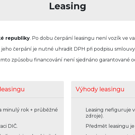
Leasing
ké republiky
. Po dobu čerpání leasingu není vozík ve va
k jeho čerpání je nutné uhradit DPH při podpisu smlouv
tomto způsobu financování není sjednáno garantované od
leasingu
Výhody leasingu
za minulý rok + průběžné
Leasing nefiguruje v
zdroje).
aci DIČ.
Předmět leasingu je p