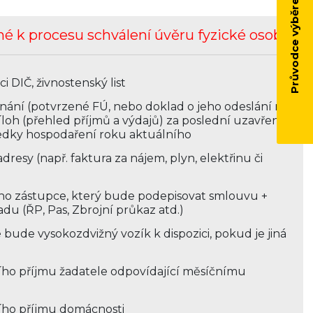
Průvodce výběrem vozíku
 k procesu schválení úvěru fyzické osoby
i DIČ, živnostenský list
nání (potvrzené FÚ, nebo doklad o jeho odeslání na
loh (přehled příjmů a výdajů) za poslední uzavřený
edky hospodaření roku aktuálního
dresy (např. faktura za nájem, plyn, elektřinu či
ho zástupce, který bude podepisovat smlouvu +
du (ŘP, Pas, Zbrojní průkaz atd.)
bude vysokozdvižný vozík k dispozici, pokud je jiná
i
ího příjmu žadatele odpovídající měsíčnímu
ího příjmu domácnosti