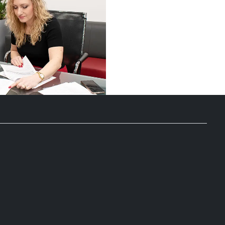
PŘÍSLUŠENSTVÍ
SLUŽBY
O
NÁS
KONTAKT