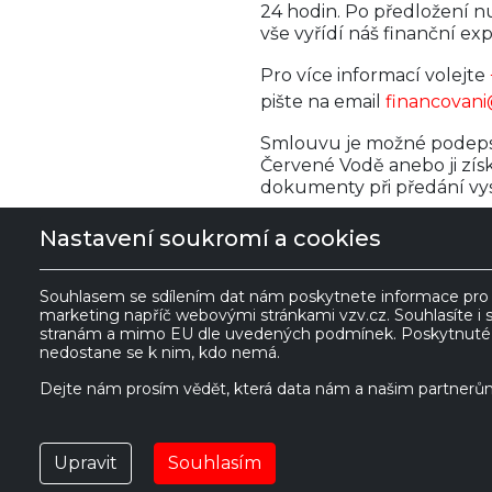
24 hodin. Po předložení 
vše vyřídí náš finanční exp
Pro více informací volejte
pište na email
financovani
Smlouvu je možné podeps
Červené Vodě anebo ji získ
dokumenty při předání vy
Nastavení soukromí a cookies
Souhlasem se sdílením dat nám poskytnete informace pro z
marketing napříč webovými stránkami vzv.cz. Souhlasíte i 
VZV GROUP s.r.o.
stranám a mimo EU dle uvedených podmínek. Poskytnuté i
nedostane se k nim, kdo nemá.
561 61 Červená
IČ:
27469662
Dejte nám prosím vědět, která data nám a našim partnerům
Voda 535
DIČ:
Česká republika
CZ27469662
Upravit
Souhlasím
POUŽI
financovani@vzv.cz