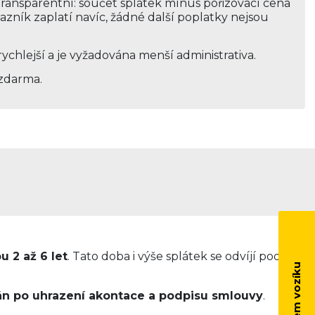
transparentní: součet splátek mínus pořizovací cena
kazník zaplatí navíc, žádné další poplatky nejsou
rychlejší a je vyžadována menší administrativa.
 zdarma.
u 2 až 6 let
. Tato doba i výše splátek se odvíjí podle
n po uhrazení akontace a podpisu smlouvy
.