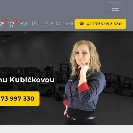
0
0
CZ
PO - PÁ, 8:00 - 16:00
☎
+420
773 997 330
u Kubíčkovou
73 997 330