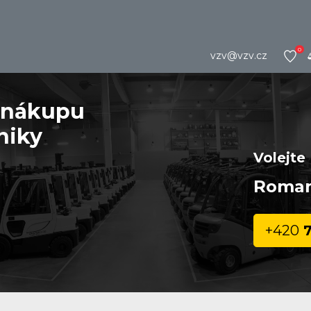
0
vzv@vzv.cz
niky
Volejte
Roman
+420
7