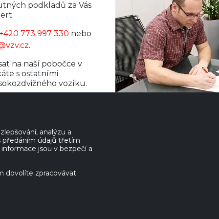
nutných podkladů za Vás
ert.
+420 773 997 330
nebo
@vzv.cz
.
at na naší pobočce v
áte s ostatními
sokozdvižného vozíku.
lepšování, analýzu a
s předáním údajů třetím
nformace jsou v bezpečí a
 dovolíte zpracovávat.
TÉ VOZÍKY
NOVÉ VOZÍKY
PRONÁJEM