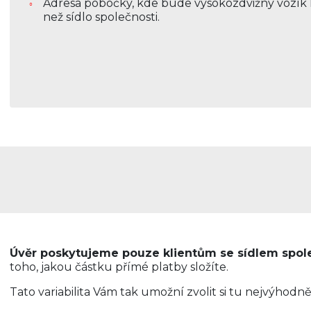
Adresa pobočky, kde bude vysokozdvižný vozík k 
než sídlo společnosti.
Úvěr poskytujeme pouze klientům se sídlem spole
toho, jakou částku přímé platby složíte.
Tato variabilita Vám tak umožní zvolit si tu nejvýhodněj