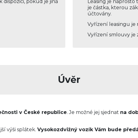
dispozici, pokud je jiná
Leasing je naprosto 
je částka, kterou zá
účtovány.
Vyřízení leasingu je 
Vyřízení smlouvy je
Úvěr
čnosti v České republice
. Je možné jej sjednat
na dob
ší výši splátek.
Vysokozdvižný vozík Vám bude předá