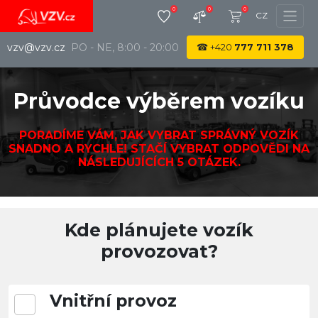
0
0
0
CZ
vzv@vzv.cz
PO - NE, 8:00 - 20:00
☎
+420
777 711 378
Průvodce výběrem vozíku
PORADÍME VÁM, JAK VYBRAT SPRÁVNÝ VOZÍK
SNADNO A RYCHLE! STAČÍ VYBRAT ODPOVĚDI NA
NÁSLEDUJÍCÍCH
5 OTÁZEK
.
Kde plánujete vozík
provozovat?
Vnitřní provoz