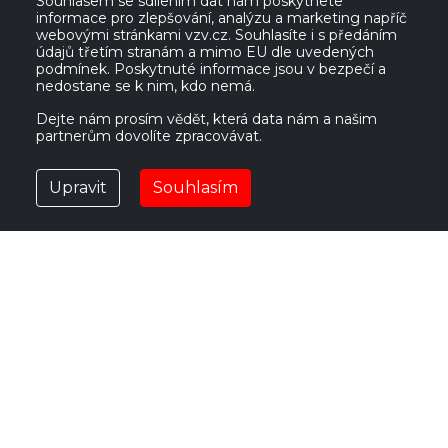
Souhlasem se sdílením dat nám poskytnete
informace pro zlepšování, analýzu a marketing napříč
VZV GROUP s.r.o.
webovými stránkami vzv.cz. Souhlasíte i s předáním
údajů třetím stranám a mimo EU dle uvedených
podmínek. Poskytnuté informace jsou v bezpečí a
nedostane se k nim, kdo nemá.
561 61 Červená Voda 535
IČ:
27469662
Česká republika
DIČ:
CZ27469662
Dejte nám prosím vědět, která data nám a našim
partnerům dovolíte zpracovávat.
vzv@vzv.cz
Upravit
Souhlasím
POUŽITÉ VOZÍKY
NOVÉ VOZÍKY
PRONÁJEM
PŘÍSLUŠENSTVÍ
SLUŽBY
O NÁS
KONTAKT