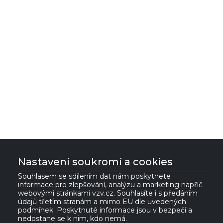
Nastavení soukromí a cookies
Souhlasem se sdílením dat nám poskytnete
informace pro zlepšování, analýzu a marketing napříč
VZV GROUP s.r.o.
webovými stránkami vzv.cz. Souhlasíte i s předáním
údajů třetím stranám a mimo EU dle uvedených
podmínek. Poskytnuté informace jsou v bezpečí a
nedostane se k nim, kdo nemá.