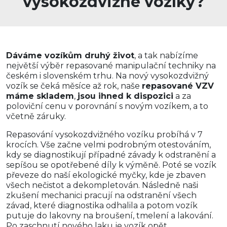
vysokozdvižné vozíky?
Dáváme vozíkům druhý život
, a tak nabízíme
největší výběr repasované manipulační techniky na
českém i slovenském trhu. Na nový vysokozdvižný
vozík se čeká měsíce až rok, naše
repasované VZV
máme skladem
,
jsou ihned k dispozici
a za
poloviční cenu v porovnání s novým vozíkem, a to
včetně záruky.
Repasování vysokozdvižného vozíku probíhá v 7
krocích. Vše začne velmi podrobným otestováním,
kdy se diagnostikují případné závady k odstranění a
sepíšou se opotřebené díly k výměně. Poté se vozík
převeze do naší ekologické myčky, kde je zbaven
všech nečistot a dekompletován. Následně naši
zkušení mechanici pracují na odstranění všech
závad, které diagnostika odhalila a potom vozík
putuje do lakovny na broušení, tmelení a lakování.
Po zaschnutí nového laku je vozík opět