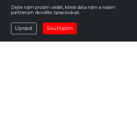
561 61 Červená Voda 535
IČ:
27469662
Česká republika
DIČ:
CZ27469662
Dejte nám prosím vědět, která data nám a našim
partnerům dovolíte zpracovávat.
vzv@vzv.cz
Upravit
Souhlasím
POUŽITÉ VOZÍKY
NOVÉ VOZÍKY
PRONÁJEM
PŘÍSLUŠENSTVÍ
SLUŽBY
O NÁS
KONTAKT
Copyright © VZV GROUP s.r.o. - all rights reserved
zásady ochrany osobních údajů