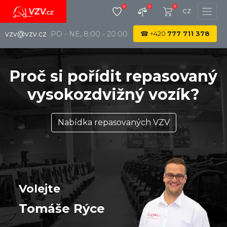
0
0
0
CZ
vzv@vzv.cz
PO - NE, 8:00 - 20:00
☎
+420
777 711 378
Proč si pořídit repasovaný
vysokozdvižný vozík?
Nabídka repasovaných VZV
Volejte
Tomáše Rýce