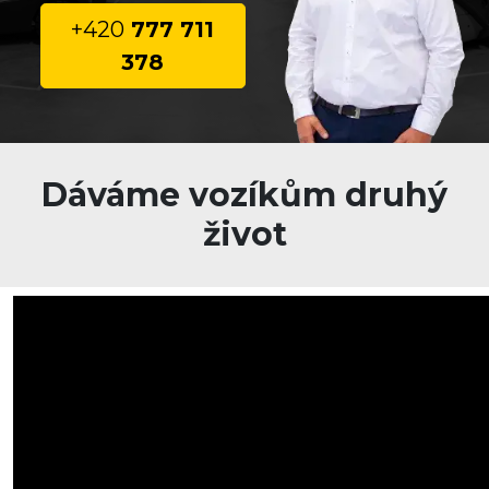
+420
777 711
378
Dáváme vozíkům druhý
život