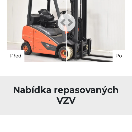
Před
Po
Nabídka repasovaných
VZV