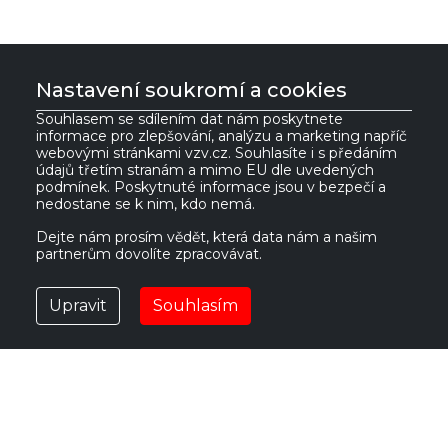
Nastavení soukromí a cookies
Souhlasem se sdílením dat nám poskytnete
informace pro zlepšování, analýzu a marketing napříč
VZV GROUP s.r.o.
webovými stránkami vzv.cz. Souhlasíte i s předáním
údajů třetím stranám a mimo EU dle uvedených
podmínek. Poskytnuté informace jsou v bezpečí a
nedostane se k nim, kdo nemá.
561 61 Červená Voda 535
IČ:
27469662
Česká republika
DIČ:
CZ27469662
Dejte nám prosím vědět, která data nám a našim
partnerům dovolíte zpracovávat.
vzv@vzv.cz
Upravit
Souhlasím