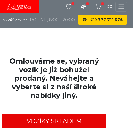
0
0
0
CZ
vzv@vzv.cz
PO - NE, 8:00 - 20:00
☎
+420
777 711 378
Omlouváme se, vybraný
vozík je již bohužel
prodaný. Neváhejte a
vyberte si z naší široké
nabídky jiný.
VOZÍKY SKLADEM