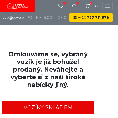
0
0
0
CZ
vzv@vzv.cz
PO - NE, 8:00 - 20:00
☎
+420
777 711 378
Omlouváme se, vybraný
vozík je již bohužel
prodaný. Neváhejte a
vyberte si z naší široké
nabídky jiný.
VOZÍKY SKLADEM