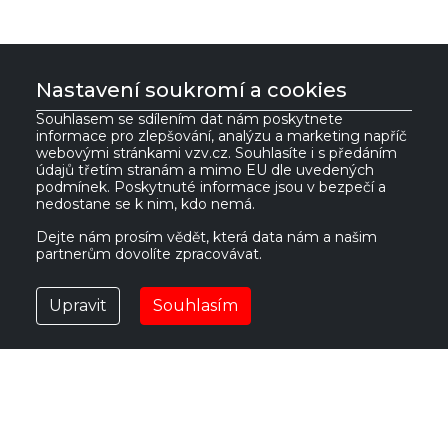
Nastavení soukromí a cookies
Souhlasem se sdílením dat nám poskytnete
informace pro zlepšování, analýzu a marketing napříč
VZV GROUP s.r.o.
webovými stránkami vzv.cz. Souhlasíte i s předáním
údajů třetím stranám a mimo EU dle uvedených
podmínek. Poskytnuté informace jsou v bezpečí a
nedostane se k nim, kdo nemá.
561 61 Červená Voda 535
IČ:
27469662
Česká republika
DIČ:
CZ27469662
Dejte nám prosím vědět, která data nám a našim
partnerům dovolíte zpracovávat.
vzv@vzv.cz
Upravit
Souhlasím