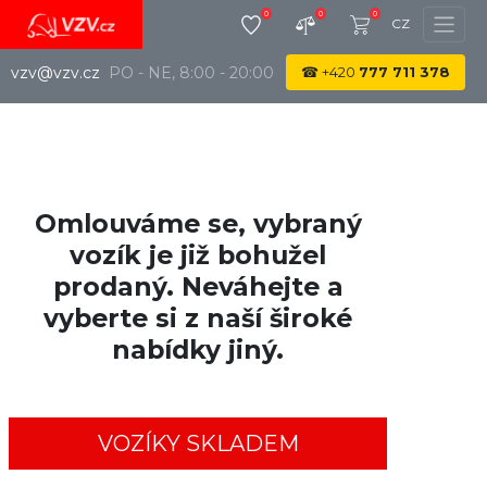
0
0
0
CZ
vzv@vzv.cz
PO - NE, 8:00 - 20:00
☎
+420
777 711 378
Omlouváme se, vybraný
vozík je již bohužel
prodaný. Neváhejte a
vyberte si z naší široké
nabídky jiný.
VOZÍKY SKLADEM