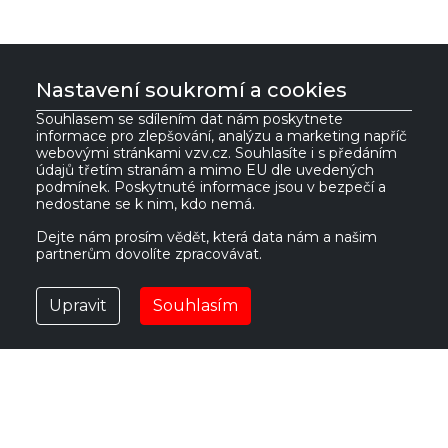
Nastavení soukromí a cookies
Souhlasem se sdílením dat nám poskytnete
informace pro zlepšování, analýzu a marketing napříč
VZV GROUP s.r.o.
webovými stránkami vzv.cz. Souhlasíte i s předáním
údajů třetím stranám a mimo EU dle uvedených
podmínek. Poskytnuté informace jsou v bezpečí a
nedostane se k nim, kdo nemá.
561 61 Červená Voda 535
IČ:
27469662
Česká republika
DIČ:
CZ27469662
Dejte nám prosím vědět, která data nám a našim
partnerům dovolíte zpracovávat.
vzv@vzv.cz
Upravit
Souhlasím