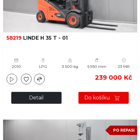
58219
LINDE H 35 T - 01
2010
LPG
3 500 kg
5 950 mm
23 969
239 000 Kč
Detail
Do košíku
PO REPASI