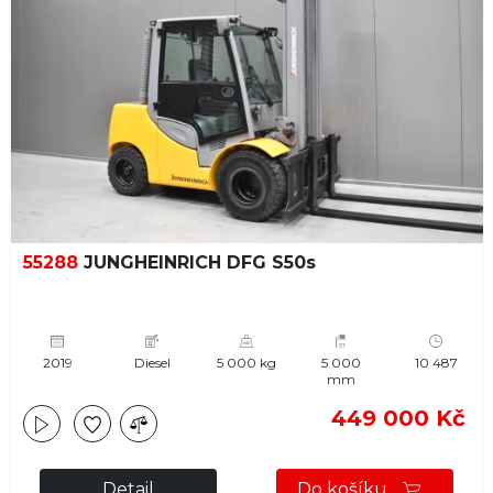
55288
JUNGHEINRICH DFG S50s
2019
Diesel
5 000 kg
5 000
10 487
mm
449 000 Kč
Detail
Do košíku