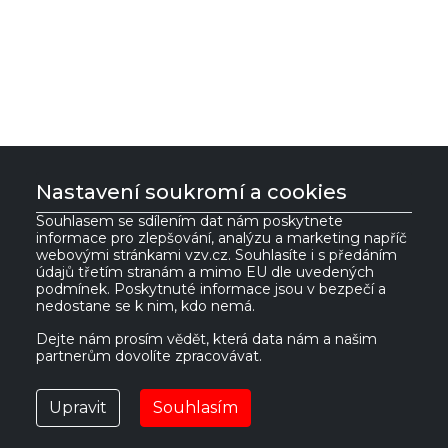
Nastavení soukromí a cookies
Souhlasem se sdílením dat nám poskytnete
informace pro zlepšování, analýzu a marketing napříč
VZV GROUP s.r.o.
webovými stránkami vzv.cz. Souhlasíte i s předáním
údajů třetím stranám a mimo EU dle uvedených
podmínek. Poskytnuté informace jsou v bezpečí a
nedostane se k nim, kdo nemá.
561 61 Červená Voda 535
IČ:
27469662
Česká republika
DIČ:
CZ27469662
Dejte nám prosím vědět, která data nám a našim
partnerům dovolíte zpracovávat.
vzv@vzv.cz
Upravit
Souhlasím