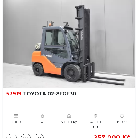
57919
TOYOTA 02-8FGF30
2009
LPG
3 000 kg
4 500
15 973
mm
257 000 Kč