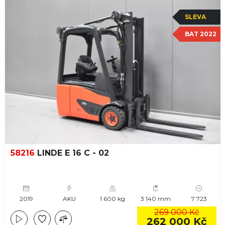
SLEVA
BAT 2022
58216
LINDE E 16 C - 02
2019
AKU
1 600 kg
3 140 mm
7 723
269 000 Kč
262 000 Kč