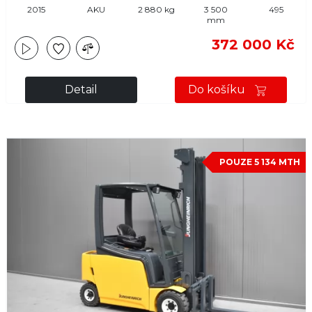
2015
AKU
2 880 kg
3 500
495
mm
372 000 Kč
Detail
Do košíku
POUZE 5 134 MTH