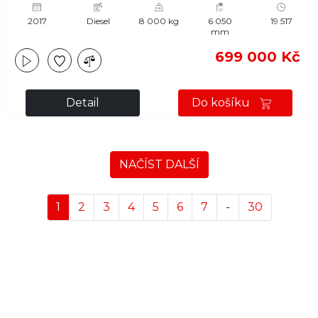
2017
Diesel
8 000 kg
6 050
19 517
mm
699 000 Kč
Detail
Do košíku
NAČÍST DALŠÍ
1
2
3
4
5
6
7
-
30