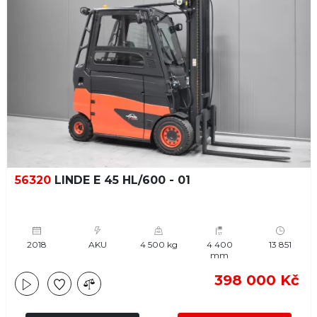
56320
LINDE E 45 HL/600 - 01
2018
AKU
4 500 kg
4 400
13 851
mm
398 000 Kč