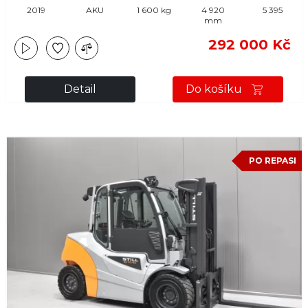
2019
AKU
1 600 kg
4 920
5 395
mm
292 000 Kč
Detail
Do košíku
PO REPASI