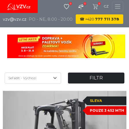
0
0
0
CZ
vzv@vzv.cz
PO - NE, 8:00 - 20:00
☎
+420
777 711 378
FILTR
SLEVA
POUZE 3 452 MTH