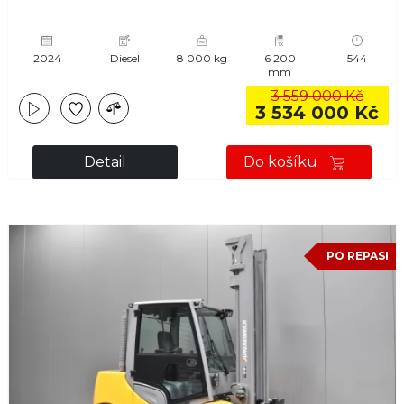
2024
Diesel
8 000 kg
6 200
544
mm
3 559 000 Kč
3 534 000 Kč
Detail
Do košíku
PO REPASI