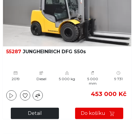
55287
JUNGHEINRICH DFG S50s
2019
Diesel
5 000 kg
5 000
9 731
mm
453 000 Kč
Detail
Do košíku