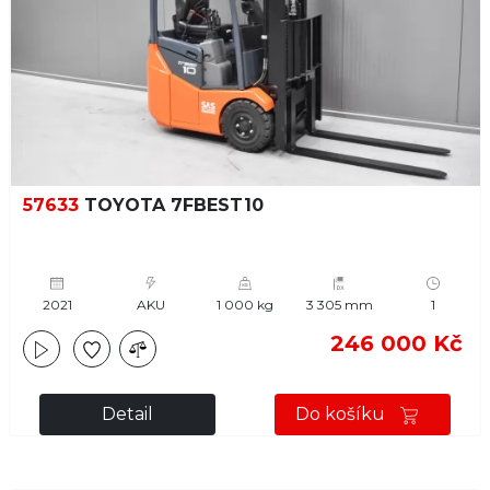
57633
TOYOTA 7FBEST10
2021
AKU
1 000 kg
3 305 mm
1
246 000 Kč
Detail
Do košíku