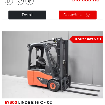
Detail
Do košíku
POUZE 807 MTH
57300
LINDE E 16 C - 02