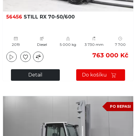
56456
STILL RX 70-50/600
2019
Diesel
5 000 kg
3 730 mm
7 700
763 000 Kč
Detail
Do košíku
PO REPASI