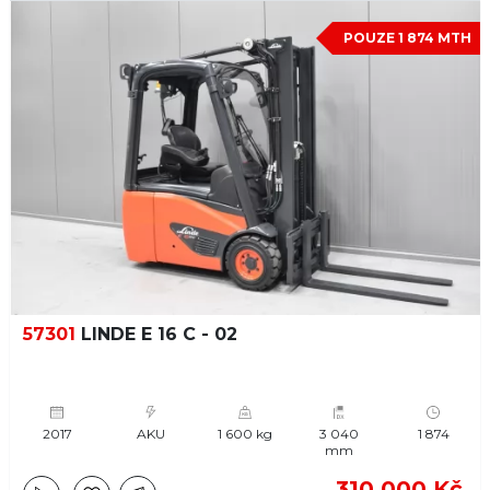
POUZE 1 874 MTH
57301
LINDE E 16 C - 02
2017
AKU
1 600 kg
3 040
1 874
mm
310 000 Kč