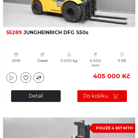
55289
JUNGHEINRICH DFG S50s
2019
Diesel
5 000 kg
5 000
9 515
mm
405 000 Kč
Detail
Do košíku
POUZE 4 657 MTH