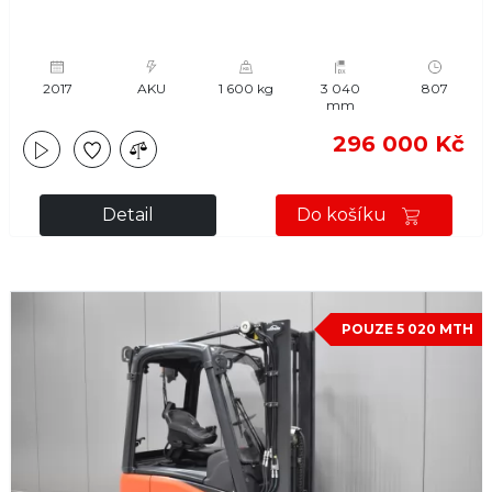
2017
AKU
1 600 kg
3 040
807
mm
296 000 Kč
Detail
Do košíku
POUZE 5 020 MTH