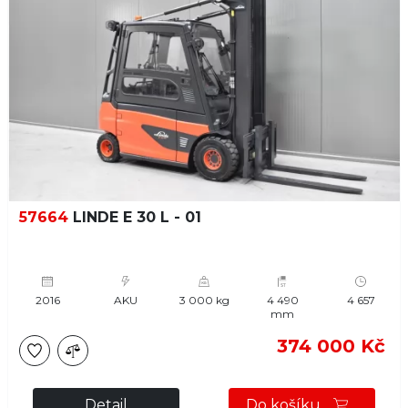
57664
LINDE E 30 L - 01
2016
AKU
3 000 kg
4 490
4 657
mm
374 000 Kč
Detail
Do košíku