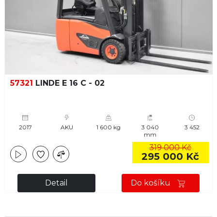
57321
LINDE E 16 C - 02
2017
AKU
1 600 kg
3 040
3 452
mm
319 000 Kč
295 000 Kč
Detail
Do košíku