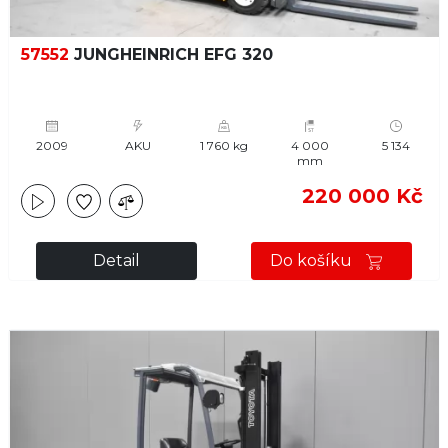
57552
JUNGHEINRICH EFG 320
2009
AKU
1 760 kg
4 000
5 134
mm
220 000 Kč
Detail
Do košíku