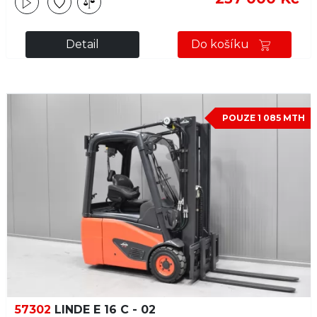
Detail
Do košíku
POUZE 1 085 MTH
57302
LINDE E 16 C - 02