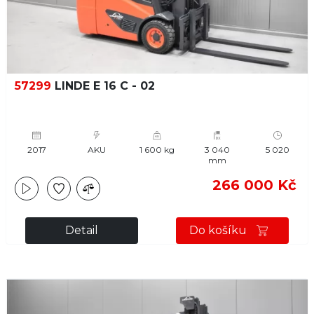
57299
LINDE E 16 C - 02
2017
AKU
1 600 kg
3 040
5 020
mm
266 000 Kč
Detail
Do košíku