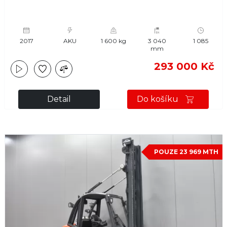
2017
AKU
1 600 kg
3 040
1 085
mm
293 000 Kč
Detail
Do košíku
POUZE 23 969 MTH