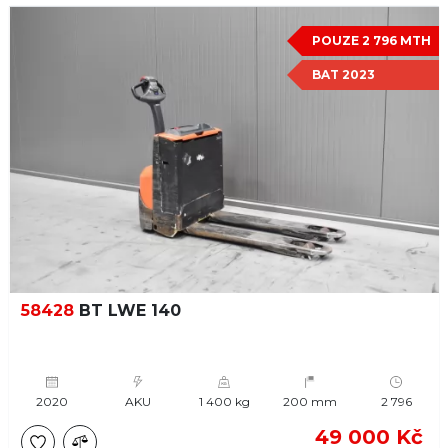
POUZE 2 796 MTH
BAT 2023
58428
BT LWE 140
2020
AKU
1 400 kg
200 mm
2 796
49 000 Kč