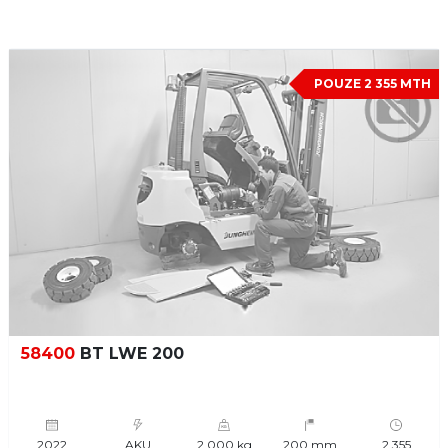
POUZE 2 355 MTH
58400
BT LWE 200
2022
AKU
2 000 kg
200 mm
2 355