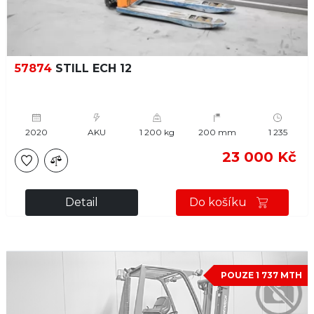
57874
STILL ECH 12
2020
AKU
1 200 kg
200 mm
1 235
23 000 Kč
Detail
Do košíku
POUZE 1 737 MTH