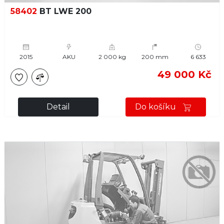
58402
BT LWE 200
2015
AKU
2 000 kg
200 mm
6 633
49 000 Kč
Detail
Do košíku