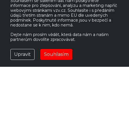
Souhlasem se sdílením dat nám poskytnete
informace pro zlepšování, analýzu a marketing napříč
VZV GROUP s.r.o.
webovými stránkami vzv.cz. Souhlasíte i s předáním
údajů třetím stranám a mimo EU dle uvedených
podmínek. Poskytnuté informace jsou v bezpečí a
nedostane se k nim, kdo nemá.
561 61 Červená Voda 535
IČ:
27469662
Česká republika
DIČ:
CZ27469662
Dejte nám prosím vědět, která data nám a našim
partnerům dovolíte zpracovávat.
vzv@vzv.cz
Upravit
Souhlasím
POUŽITÉ VOZÍKY
NOVÉ VOZÍKY
PRONÁJEM
PŘÍSLUŠENSTVÍ
SLUŽBY
O NÁS
KONTAKT