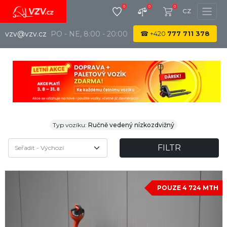
0
0
0
CZ
vzv@vzv.cz
PO - NE, 8:00 - 20:00
☎
+420
777 711 378
Typ vozíku:
Ručně vedený nízkozdvižný
FILTR
POUZE 4 724 MTH