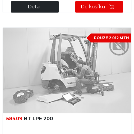
Detail
Do košíku
POUZE 2 012 MTH
58409
BT LPE 200