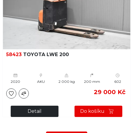
58423
TOYOTA LWE 200
2020
AKU
2 000 kg
200 mm
602
29 000 Kč
Detail
Do košíku