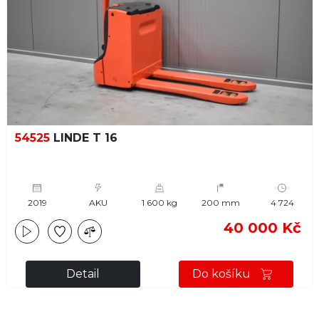
54525
LINDE T 16
2019
AKU
1 600 kg
200 mm
4 724
40 000 Kč
Detail
Do košíku