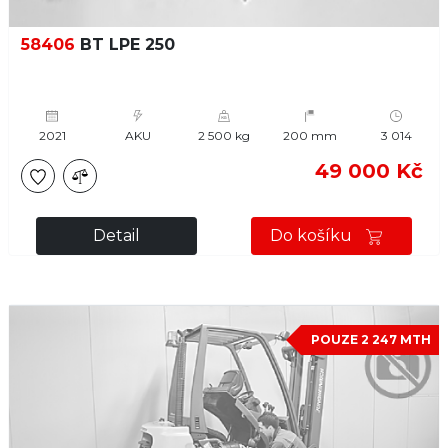
58406
BT LPE 250
2021
AKU
2 500 kg
200 mm
3 014
49 000 Kč
Detail
Do košíku
POUZE 2 247 MTH