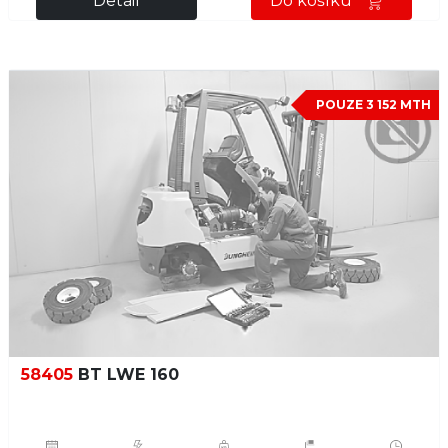
Detail
Do košíku
POUZE 3 152 MTH
58405
BT LWE 160