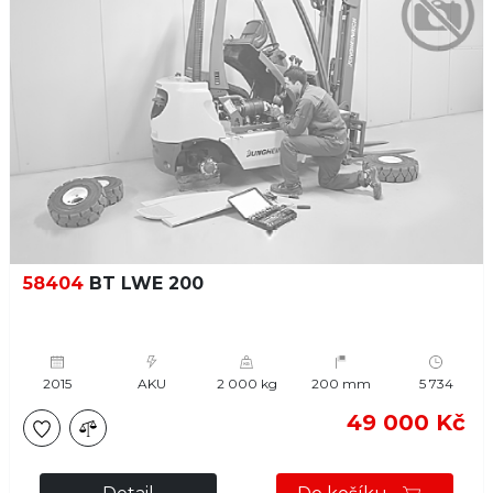
58404
BT LWE 200
2015
AKU
2 000 kg
200 mm
5 734
49 000 Kč