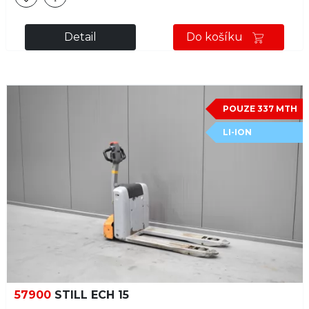
Detail
Do košíku
POUZE 337 MTH
LI-ION
57900
STILL ECH 15