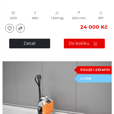
2021
AKU
1 500 kg
200 mm
337
24 000 Kč
Detail
Do košíku
POUZE 1 235 MTH
LI-ION