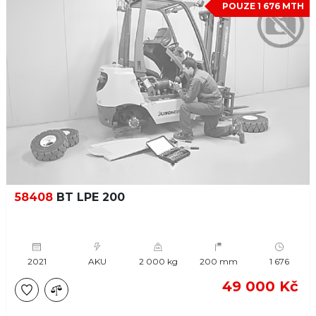
POUZE 1 676 MTH
58408
BT LPE 200
2021
AKU
2 000 kg
200 mm
1 676
49 000 Kč