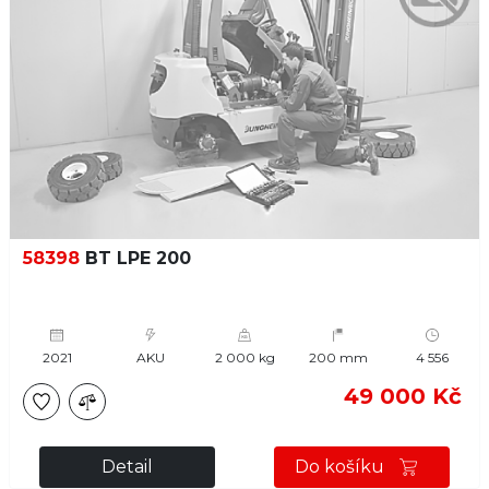
58398
BT LPE 200
2021
AKU
2 000 kg
200 mm
4 556
49 000 Kč
Detail
Do košíku