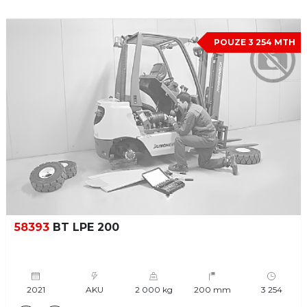
POUZE 3 254 MTH
58393
BT LPE 200
2021
AKU
2 000 kg
200 mm
3 254