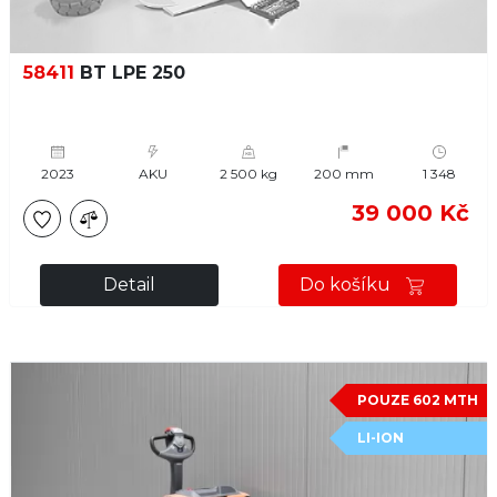
58411
BT LPE 250
2023
AKU
2 500 kg
200 mm
1 348
39 000 Kč
Detail
Do košíku
POUZE 602 MTH
LI-ION