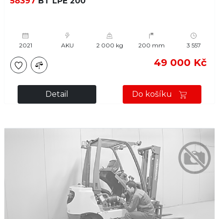
58397
BT LPE 200
2021
AKU
2 000 kg
200 mm
3 557
49 000 Kč
Detail
Do košíku