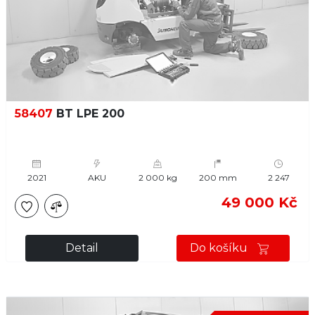
58407
BT LPE 200
2021
AKU
2 000 kg
200 mm
2 247
49 000 Kč
Detail
Do košíku