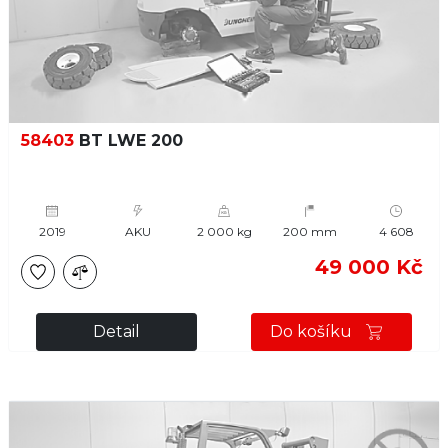
58403
BT LWE 200
2019
AKU
2 000 kg
200 mm
4 608
49 000 Kč
Detail
Do košíku