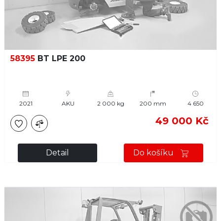
58395
BT LPE 200
2021
AKU
2 000 kg
200 mm
4 650
49 000 Kč
Detail
Do košíku